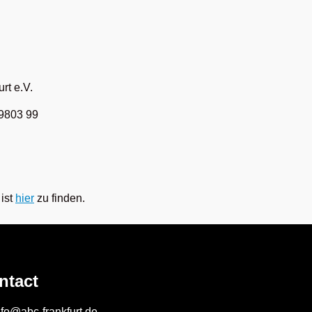
rt e.V.
9803 99
ist
hier
zu finden.
ntact
nfo@abc-frankfurt.de