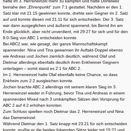
hatte im 3. Herreneinzel mehr zu kämpfen und hätte Dortelweil
beinahe den „Ehrenpunkt“ zum 7:1 gestattet. Nachdem er den 1.
Satz klar mit 21:15 gewinnen konnte, drehte sein Gegner im 2. Satz
auf und konnte diesen mit 21:11 für sich entscheiden. Der 3. Satz
war dann ausgeglichen und äußerst spannend, bis Bernd ihn am
Ende glücklich, aber nicht unverdient, mit 29:27 für sich und für den
8:0-Sieg von ABC 1 entscheiden konnte.
Bei ABC2 war, wie gesagt, der ganze Mannschaftskampf
spannender: Nina und Tina gewannen ihr Auftakt-Doppel ebenso
wie Andreas und Jochen ziemlich deutlich, während Olaf und
Dietmar allerdings ebenfalls deutlich ihren Enkheimer Gegnern
unterlagen – somit stand es 2:1 für ABC 2.
Im 1. Herreneinzel hatte Olaf ebenfalls keine Chance, so dass
Enkheim zum 2:2 ausgleichen konnte.
Jochen brachte ABC 2 allerdings mit seinem klaren Sieg im 3.
Herreneinzel wieder in Führung, bevor Tina und Andreas in einem
spannenden Mixed nach 3 umkämpften Sätzen den Vorsprung für
ABC 2 auf 4:2 erhöhen konnten.
Zum Schluss spielten noch Dietmar das 2. Herreneinzel und Nina
das Dameneinzel.
Während Dietmar den 1. Satz knapp mit 23:21 für sich entscheiden
konnte, mußte er die beiden folgenden Sätze leider mit 15:21 und