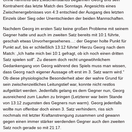
Kontrahent das letzte Match des Sonntags. Angesichts eines
Zwischenergebnisses von 4:3 entschied der Ausgang des letzten
Einzels über Sieg oder Unentschieden der beiden Mannschaften.
Nachdem Georg im ersten Satz keine großen Probleme mit seinem
Gegner hatte und auch im zweiten Satz bereits mit 10:1 führte,
geschah etwas Unvorhergesehenes…: der Gegner holte Punkt für
Punkt auf, bis er schließlich 13:12 führte! Hierzu Georg nach dem
Match: „Ich hatte mich bei 10:1 gefragt, ob ich noch einen dritten
Satz spielen soll“. Zu diesem doch recht ungewöhnlichem
Gedankengang von Georg während des Spiels muss man wissen,
dass Georg nach eigener Aussage oft erst im 3. Satz warm wird.“
Ob diese physiologische Besonderheit aber der wahre Grund für
sein zwischenzeitliches Leitungstief war, konnte nicht restlos
aufgeklärt werden. Jedenfalls gelang es dem Gegner nun, Georg
ausreichend zum Laufen zu bringen (Letzterer war beim Stande
von 13:12 zugunsten des Gegners nun warm). Georg jedenfalls
wollte nun offenbar doch einen 3. Satz verhindern, riss sich
nochmals mit letzter Kraftanstrengung zusammen und gewann
gegen einen immer stärker werdenden Gegner auch den zweiten
Satz noch gerade so mit 21:17.