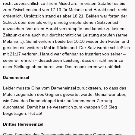
recht zuversichtlich zu ihrem Mixed an. Im ersten Satz lief es bis
zum Zwischenstand von 17:13 für Melanie und Harald noch recht
ordentlich. Urplötzlich stand es aber 18:21. Beiden war fortan der
Schock über den als völlig unnötig empfundenen Satzverlust
anzusehen. Vor allem Harald verkrampfte und konnte zu keinem
Zeitpunkt eine auch nur durchschnittliche Leistung abrufen (arme
Melanie…). Somit verloren beide bei 10:10 wieder den Faden und
gerieten ein weiteres Mal in Rückstand. Der Satz wurde schließlich
mit 21:17 verloren. Harald war offenbar so frustriert von seiner –
seien wir ehrlich – desaströsen Leistung, dass er nicht mehr zu
einer Stellungnahme bereit war. Das respektieren wir natürlich.
Dameneinzel
Leider musste Gina vom Dameneinzel zurücktreten, so dass das
Match zugunsten des Gegners gewertet wurde. Genial war aber,
wie Gina das Damendoppel trotz aufkommender Zerrung
durchstand. Damit hat sie wesentlich zum knappen 5:3 Sieg
beigetragen. Hut ab!
Drittes Herreneinzel
Ohne Kenntnis des Zwischenstands begannen Georg und sein