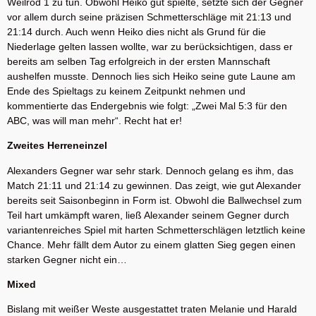
Weilrod 1 zu tun. Obwohl Heiko gut spielte, setzte sich der Gegner
vor allem durch seine präzisen Schmetterschläge mit 21:13 und
21:14 durch. Auch wenn Heiko dies nicht als Grund für die
Niederlage gelten lassen wollte, war zu berücksichtigen, dass er
bereits am selben Tag erfolgreich in der ersten Mannschaft
aushelfen musste. Dennoch lies sich Heiko seine gute Laune am
Ende des Spieltags zu keinem Zeitpunkt nehmen und
kommentierte das Endergebnis wie folgt: „Zwei Mal 5:3 für den
ABC, was will man mehr“. Recht hat er!
Zweites Herreneinzel
Alexanders Gegner war sehr stark. Dennoch gelang es ihm, das
Match 21:11 und 21:14 zu gewinnen. Das zeigt, wie gut Alexander
bereits seit Saisonbeginn in Form ist. Obwohl die Ballwechsel zum
Teil hart umkämpft waren, ließ Alexander seinem Gegner durch
variantenreiches Spiel mit harten Schmetterschlägen letztlich keine
Chance. Mehr fällt dem Autor zu einem glatten Sieg gegen einen
starken Gegner nicht ein…
Mixed
Bislang mit weißer Weste ausgestattet traten Melanie und Harald