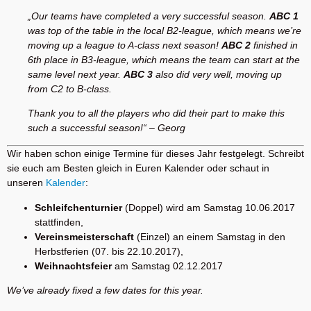
„Our teams have completed a very successful season.
ABC 1
was top of the table in the local B2-league, which means we’re
moving up a league to A-class next season!
ABC 2
finished in
6th place in B3-league, which means the team can start at the
same level next year.
ABC 3
also did very well, moving up
from C2 to B-class.
Thank you to all the players who did their part to make this
such a successful season!“ – Georg
Wir haben schon einige Termine für dieses Jahr festgelegt. Schreibt
sie euch am Besten gleich in Euren Kalender oder schaut in
unseren
Kalender
:
Schleifchenturnier
(Doppel) wird am Samstag 10.06.2017
stattfinden,
Vereinsmeisterschaft
(Einzel) an einem Samstag in den
Herbstferien (07. bis 22.10.2017),
Weihnachtsfeier
am Samstag 02.12.2017
We’ve already fixed a few dates for this year.