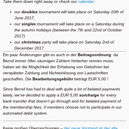
Take them down right away or check our
calendar
:
our
doubles
tournament will take place on Saturday 10th of
June 2017,
our
singles
tournament will take place on a Saturday during
the autumn holidays (between the 7th and 22nd of October
2017)
our
christmas
party will take place on Saturday 2nd of
December 2017
.
Ein paar Änderungen gibt es auch in der
Beitragsordnung
: da
Bernd immer öfter säumigen Zahlern hinterher rennen muss,
haben wir die Möglichkeit der Erhebung von Gebühren bei
verspäteter Zahlung und Nichteinlösung von Lastschriften
geschaffen. Die
Bearbeitungsgebühr
beträgt EUR 5,00 !
Since Bernd has had to deal with quite a lot of belated payments
lately, we’ve decided to apply a EUR 5,00
surcharge
for every
bank transfer that doesn’t go through and for belated payment of
the membership fees, if members choose not to participate in our
automated debit system.
Keine großen Überraschungen –
der neue Vorstand ist der alte