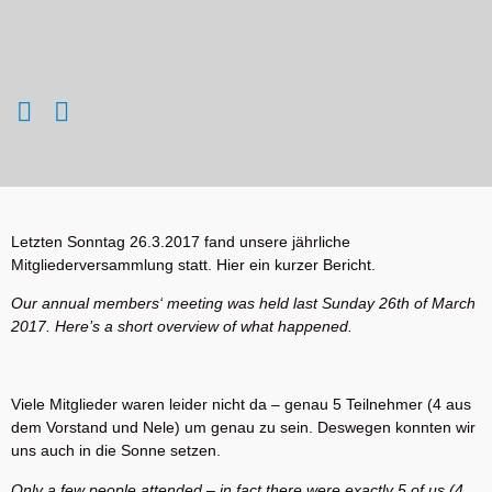
Letzten Sonntag 26.3.2017 fand unsere jährliche
Mitgliederversammlung statt. Hier ein kurzer Bericht.
Our annual members‘ meeting was held last Sunday 26th of March
2017. Here’s a short overview of what happened.
Viele Mitglieder waren leider nicht da – genau 5 Teilnehmer (4 aus
dem Vorstand und Nele) um genau zu sein. Deswegen konnten wir
uns auch in die Sonne setzen.
Only a few people attended – in fact there were exactly 5 of us (4