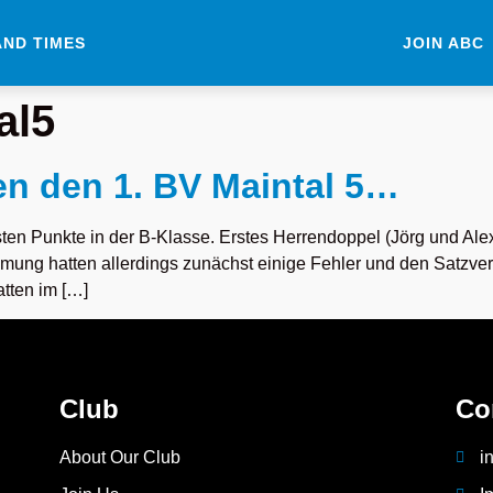
AND TIMES
JOIN ABC
al5
gen den 1. BV Maintal 5…
ten Punkte in der B-Klasse. Erstes Herrendoppel (Jörg und Alex
ung hatten allerdings zunächst einige Fehler und den Satzverl
tten im […]
Club
Co
About Our Club
i