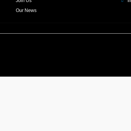
Join Us
I
Our News