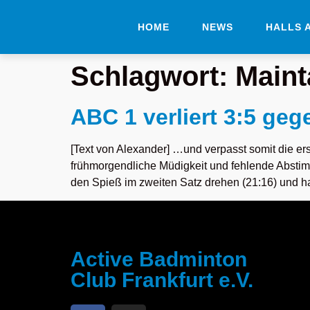
HOME
NEWS
HALLS 
Schlagwort:
Maint
ABC 1 verliert 3:5 ge
[Text von Alexander] …und verpasst somit die ers
frühmorgendliche Müdigkeit und fehlende Abstimm
den Spieß im zweiten Satz drehen (21:16) und ha
Active Badminton
Club Frankfurt e.V.